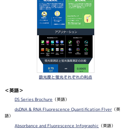
吸光度と蛍光それぞれの利点
＜英語＞
DS Series Brochure
（英語）
dsDNA & RNA Fluorescence Quantification Flyer
（英
語）
Absorbance and Fluorescence Infographic
（英語）