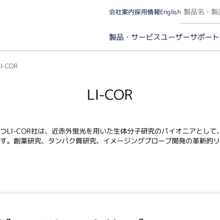
会社案内
採用情報
English
ユーザーサポート
製品・サービス
LI-COR
LI-COR
カー名から探す（A～Z）
実験カテゴリから探
つLI-COR社は、近赤外蛍光を用いた生体分子研究のパイオニアとし
す。創薬研究、タンパク質研究、イメージングプローブ開発の革新的リ
微量分光・イメージング（ケミルミ/蛍光/発光）
タンパ
微量分光・蛍光光度
分子
イメージング（ケミルミ/蛍光）・解析ソフトウェア
イム
タン
プロ