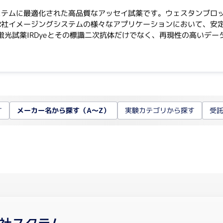
テムに最適化された高品質なアッセイ試薬です。ウェスタンブロット、In-Ce
COR社イメージングシステムの様々なアプリケーションにおいて、
蛍光試薬IRDyeとその標識二次抗体だけでなく、再現性の高いデ
メーカー名から探す（A～Z）
受
す
実験カテゴリから探す