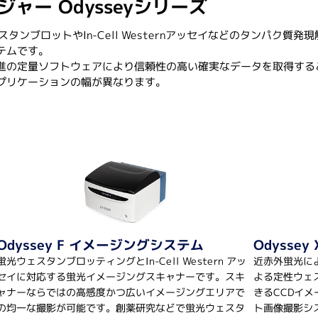
ャー Odysseyシリーズ
細胞培養関連
有機合
スタンブロットやIn-Cell Westernアッセイなどのタンパク質発現
テムです。
自動セルカウンター
有機
進の定量ソフトウェアにより信頼性の高い確実なデータを取得する
遠心
バイオリアクター
プリケーションの幅が異なります。
凍結
3次元培養
培養フラスコ
ステンレス培地吸引棒
CO2インキュベーター
消耗品
受託サ
ペプ
培養フラスコ
フィルトレーション関連
抗体
イム
海外
Odyssey F イメージングシステム
Odysse
蛍光ウェスタンブロッティングとIn-Cell Western アッ
近赤外蛍光に
セイに対応する蛍光イメージングスキャナーです。スキ
よる定性ウェ
ャナーならではの高感度かつ広いイメージングエリアで
きるCCDイ
の均一な撮影が可能です。創薬研究などで蛍光ウェスタ
ト画像撮影シ