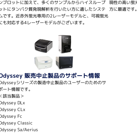
ンブロットに加えて、多くのサンプルからハイスループ
現性の高い蛍
ットにタンパク質発現解析を行いたい方に適したシステ
方に最適です
ビス
イムノアッセイサービス
ムです。近赤外蛍光専用の2レーザーモデルと、可視蛍光
ミクス／タンパク質実験
メタボロミクス／代謝物解析
Alamar Biosciences
にも対応する4レーザーモデルがございます。
超高感度ELISA受託解析
体
験／動物実験／その他のバイ
有機合成／ペプチド合成／化学分
プチド抗体
ナル抗体（預かり抗原）
ナル抗体
ATS Life Sciences
体作製サービス（ペプチドポリ
（旧 SP Industries 社）
外免疫）
Odyssey 販売中止製品のサポート情報
Chemrus
Odysseyシリーズの製造中止製品のユーザーのためのサ
ポート情報です。
＜該当製品＞
Odyssey DLx
Odyssey CLx
Gator Bio
Odyssey Fc
Odyssey Classic
Odyssey Sa/Aerius