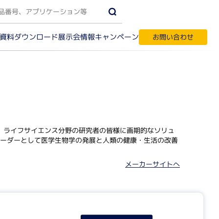
資料ダウンロード
キャンペーン
展示会情報
お問い合わせ
受託サービス・輸入代行
す
て、ライフサイエンス分野の研究者の皆様に画期的なソリュ
ーダーとして医学生物学の発展と人類の健康・生活の改善
ク質実験機器
メーカーサイトへ
間相互作用解析
ノアッセイ
パク質結晶化
テオーム解析