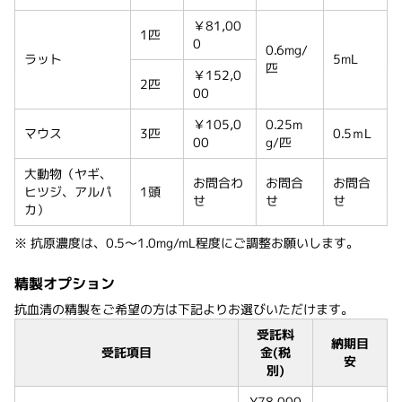
￥81,00
1匹
0
0.6mg/
ラット
5mL
匹
￥152,0
2匹
00
￥105,0
0.25m
マウス
3匹
0.5ｍL
00
g/匹
大動物（ヤギ、
お問合わ
お問合
お問合
ヒツジ、アルパ
1頭
せ
せ
せ
カ）
※ 抗原濃度は、0.5～1.0mg/mL程度にご調整お願いします。
精製オプション
抗血清の精製をご希望の方は下記よりお選びいただけます。
受託料
納期目
受託項目
金(税
安
別)
¥78,000