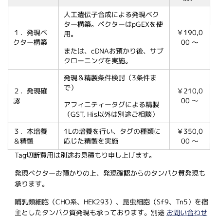
人工遺伝子合成による発現ベク
ター構築。ベクターはpGEXを使
１．発現ベ
￥190,0
用。
クター構築
00 ～
または、cDNAお預かり後、サブ
クローニングを実施。
発現＆精製条件検討（3条件ま
で）
２．発現確
￥210,0
認
00 ～
アフィニティータグによる精製
（GST, His以外は別途ご相談）
３．本培養
1Lの培養を行い、タグの種類に
￥350,0
＆精製
応じた精製を実施
00 ～
Tag切断費用は別途お見積もり申し上げます。
発現ベクターお預かりの上、発現確認からのタンパク質発現も
承ります。
哺乳類細胞（CHO系、HEK293）、昆虫細胞（Sf9、Tn5）を宿
主としたタンパク質発現も承っております。別途
お問い合わせ