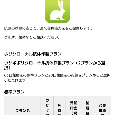
抗原の状態に応じて、適切な免疫方法をご提案します。
ゲル片、菌体などご相談ください。
ポリクローナル抗体作製プラン
ウサギポリクローナル抗体作製プラン（2プランから選
択）
63日免疫法の標準プランと28日免疫法のお急ぎプランからご選択
いただけます。
標準プラン
ウ
受託
納
サ
免
必要
料金
期
プラン名
ギ
疫
抗原
（税
目