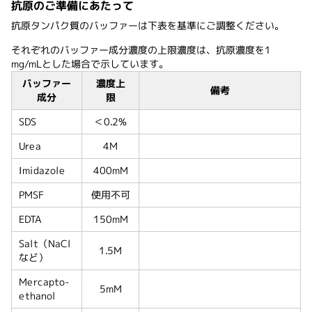
抗原のご準備にあたって
抗原タンパク質のバッファーは下表を基準にご調整ください。
それぞれのバッファー成分濃度の上限濃度は、抗原濃度を1
mg/mLとした場合で示しています。
バッファー
濃度上
備考
成分
限
SDS
＜0.2%
Urea
4M
Imidazole
400mM
PMSF
使用不可
EDTA
150mM
Salt（NaCl
1.5M
など）
Mercapto-
5mM
ethanol