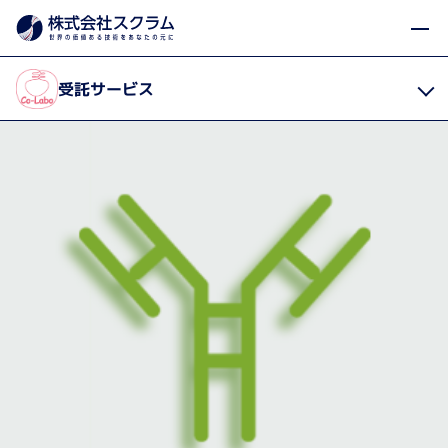
受託サービス・輸入代行
抗体作製
製品・サービス
Home
受託サービス