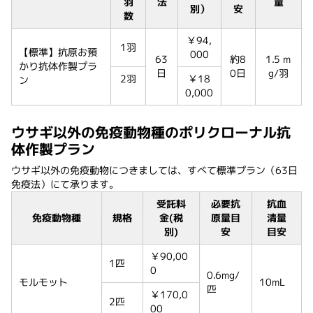
羽
法
量
別）
安
数
￥94,
1羽
【標準】抗原お預
000
63
約8
1.5 m
かり抗体作製プラ
日
0日
g/羽
2羽
￥18
ン
0,000
ウサギ以外の免疫動物種のポリクローナル抗
体作製プラン
ウサギ以外の免疫動物につきましては、すべて標準プラン（63日
免疫法）にて承ります。
受託料
必要抗
抗血
免疫動物種
規格
金(税
原量目
清量
別)
安
目安
￥90,00
1匹
0
0.6mg/
モルモット
10mL
匹
￥170,0
2匹
00