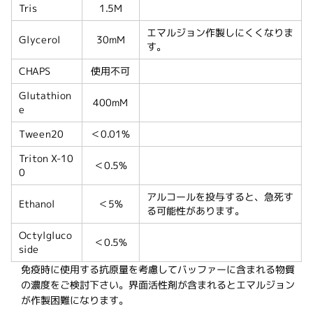
Tris
1.5M
エマルジョン作製しにくくなりま
Glycerol
30mM
す。
CHAPS
使用不可
Glutathion
400mM
e
Tween20
＜0.01%
Triton X-10
＜0.5%
0
アルコールを投与すると、急死す
Ethanol
＜5%
る可能性があります。
Octylgluco
＜0.5%
side
免疫時に使用する抗原量を考慮してバッファーに含まれる物質
の濃度をご検討下さい。界面活性剤が含まれるとエマルジョン
が作製困難になります。