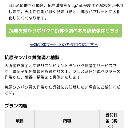
ELISAに供する場合、抗原濃度を5 μg/mL程度まで希釈をし使用
します。界面活性剤が多く含まれると、抗原がプレートに固相
化しにくくなります。
抗原お預かりポリクロ抗体作製のお見積依頼はこちら
受託抗体サービスのカタログはこちら
抗原タンパク質発現と精製
大腸菌を宿主とするリコンビナントタンパク質産生サービスで
す。遺伝子配列情報をお預かりの上、プラスミド発現ベクターの
作製から、培養・精製まで実施いたします。
抗原タンパク質の作製から弊社にお任せしたい場合にご検討くだ
さい。
プラン内容
受託料
項目
内容
金（税
別）