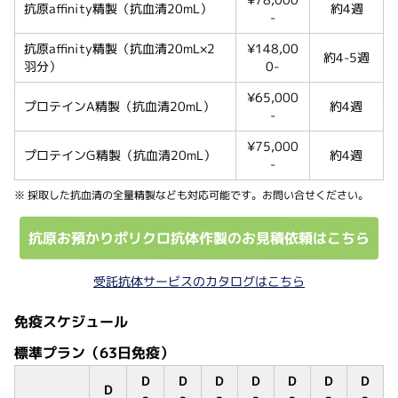
抗原affinity精製（抗血清20mL）
約4週
-
抗原affinity精製（抗血清20mL×2
¥148,00
約4-5週
羽分）
0-
¥65,000
プロテインA精製（抗血清20mL）
約4週
-
¥75,000
プロテインG精製（抗血清20mL）
約4週
-
※ 採取した抗血清の全量精製なども対応可能です。お問い合せください。
抗原お預かりポリクロ抗体作製のお見積依頼はこちら
受託抗体サービスのカタログはこちら
免疫スケジュール
標準プラン（63日免疫）
D
D
D
D
D
D
D
D