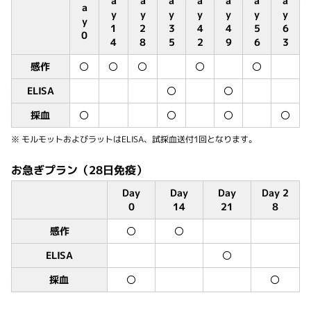
a
a
a
a
a
a
a
a
y
y
y
y
y
y
y
y
1
2
3
4
4
5
6
0
4
8
5
2
9
6
3
感作
〇
〇
〇
〇
〇
ELISA
〇
〇
採血
〇
〇
〇
〇
※ モルモットおよびラットはELISA、試採血送付1回となります。
お急ぎプラン（28日免疫）
Day
Day
Day
Day 2
0
14
21
8
感作
〇
〇
ELISA
〇
採血
〇
〇