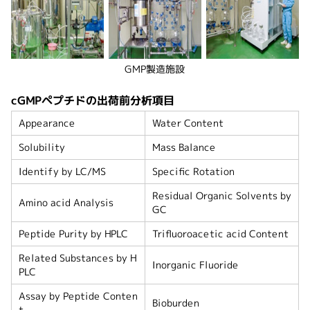
GMP製造施設
cGMPペプチドの出荷前分析項目
Appearance
Water Content
Solubility
Mass Balance
Identify by LC/MS
Specific Rotation
Residual Organic Solvents by
Amino acid Analysis
GC
Peptide Purity by HPLC
Trifluoroacetic acid Content
Related Substances by H
Inorganic Fluoride
PLC
Assay by Peptide Conten
Bioburden
t