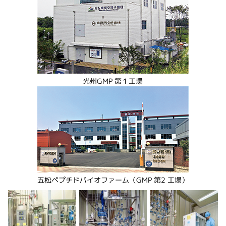
光州GMP 第１工場
五松ペプチドバイオファーム（GMP 第2 工場）