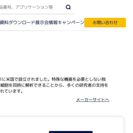
資料ダウンロード
キャンペーン
展示会情報
お問い合わせ
受託サービス・輸入代行
す
018年に米国で設立されました。特殊な機器を必要としない独
万の細胞を同時に解析できることから、多くの研究者の支持を
れています。
ク質実験機器
メーカーサイトへ
間相互作用解析
ノアッセイ
パク質結晶化
テオーム解析