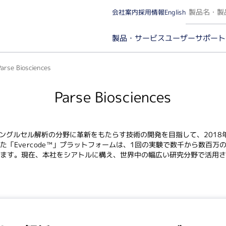
会社案内
採用情報
English
ユーザーサポート
製品・サービス
arse Biosciences
Parse Biosciences
カー名から探す（A～Z）
実験カテゴリから探
ces社は、シングルセル解析の分野に革新をもたらす技術の開発を目指して、2
た「Evercode™」プラットフォームは、1回の実験で数千から数百
ます。現在、本社をシアトルに構え、世界中の幅広い研究分野で活用さ
微量分光・イメージング（ケミルミ/蛍光/発光）
タンパ
微量分光・蛍光光度
分子
イメージング（ケミルミ/蛍光）・解析ソフトウェア
イム
タン
プロ