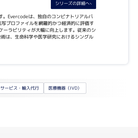
シリーズの詳細へ
成・濃縮装置関連
Evercodeは、独自のコンビナトリアルバ
転写プロファイルを網羅的かつ経済的に評価す
合成装置
ケーラビリティが大幅に向上します。従来のシ
エバポレーター
e技術は、生命科学や医学研究におけるシングル
乾燥機
ービス・輸入代行
チド合成サービス
託サービス・輸入代行
医療機器（IVD）
作製サービス
ノアッセイサービス
製品の輸入代行