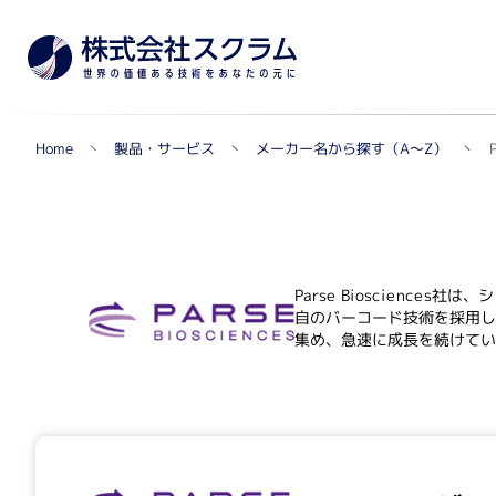
メーカー名から探す（A～Z）
製品・サービス
P
Home
TOPへ
メー
製品カテゴリから探す
Parse Bioscien
自のバーコード技術を採用し
集め、急速に成長を続けてい
遺伝子実験・オミクス関連
シングルセル解析・マルチオミクス・NGS関連
自動セルカウンター
リアルタイムPCR関連
蛍光マイクロアレイ・組織マイクロアレイ
質量分析データ解析ソフトウェア