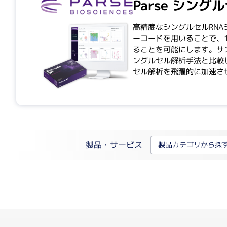
核酸抽出装置
Parse シング
細胞解析装置関連
高精度なシングルセルRNA
ーコードを用いることで、
自動セルカウンター
ることを可能にします。サ
リアルタイム細胞アナライザー
ングルセル解析手法と比較し
セル解析を飛躍的に加速さ
リキッドハンドリング
電動ピペット
製品・サービス
製品カテゴリから探
自動分注機
医療機器（IVD）
医療機器（IVD）