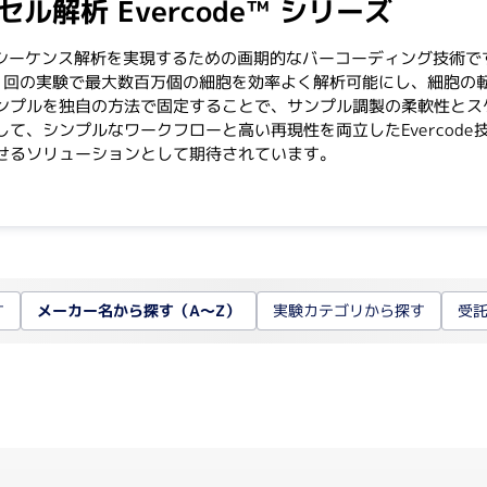
ルセル解析 Evercode™ シリーズ
細胞培養関連
有機合
シーケンス解析を実現するための画期的なバーコーディング技術です。
1回の実験で最大数百万個の細胞を効率よく解析可能にし、細胞の
自動セルカウンター
有機
ンプルを独自の方法で固定することで、サンプル調製の柔軟性とス
遠心
バイオリアクター
て、シンプルなワークフローと高い再現性を両立したEvercod
凍結
3次元培養
せるソリューションとして期待されています。
培養フラスコ
ステンレス培地吸引棒
CO2インキュベーター
消耗品
受託サ
ペプ
培養フラスコ
メーカー名から探す（A～Z）
受
す
実験カテゴリから探す
フィルトレーション関連
抗体
イム
海外