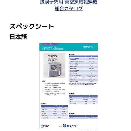
試験研究用 真空凍結乾燥機
Hudson Lab Automation
総合カタログ
スペックシート
LI-COR
日本語
Parse Biosciences
Ridgeview Instruments AB
SciGene