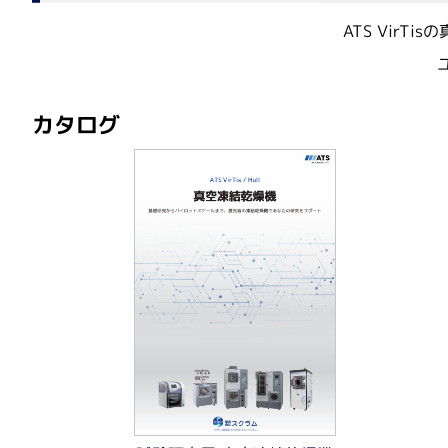
ATS VirT
ゲノミクス・トランスクリプトミク
ペプチド合成サービス
抗体作製サー
プロテオ
ス／DNA・RNA実験
Agilent Technologies
（旧 ACEA Biosciences 社製品）
ペプチド合成（環状化・修飾含む）
ペプチド抗
病理実
大量培養／バイオプロセス
安定同位体標識ペプチド 受託合成サービ
リン酸化ペ
オ実験
カタログ
ス
ポリクロー
ペプチドライブラリー
モノクロー
Asynt
GMPグレード・大スケールペプチド合成
Smart抗
（UNIQSIS社）
カタログペプチド
クロ抗体海
Smartペプチド合成
Bio Molecular Systems
EverBio Technology