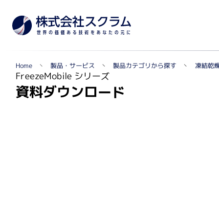
製品カテゴリから探す
製品・サービス
凍結乾
Home
TOPへ
FreezeMobile シリーズ
資料ダウンロード
メー
製品カテゴリから探す
遺伝子実験・オミクス関連
シングルセル解析・マルチオミクス・NGS関連
自動セルカウンター
リアルタイムPCR関連
蛍光マイクロアレイ・組織マイクロアレイ
質量分析データ解析ソフトウェア