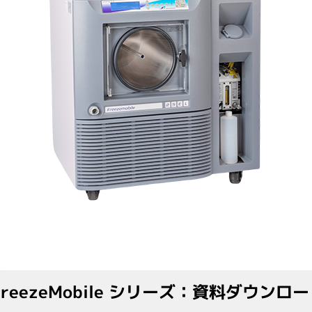
細胞培養関連
有機合
自動セルカウンター
有機
遠心
バイオリアクター
凍結
3次元培養
培養フラスコ
ステンレス培地吸引棒
CO2インキュベーター
消耗品
受託サ
ペプ
培養フラスコ
フィルトレーション関連
抗体
イム
海外
FreezeMobile シリーズ：資料ダウンロ