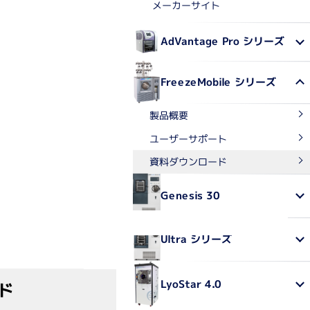
メーカーサイト
成・濃縮装置関連
AdVantage Pro シリーズ
合成装置
エバポレーター
FreezeMobile シリーズ
乾燥機
製品概要
ユーザーサポート
ービス・輸入代行
資料ダウンロード
チド合成サービス
Genesis 30
作製サービス
ノアッセイサービス
製品の輸入代行
Ultra シリーズ
LyoStar 4.0
ード