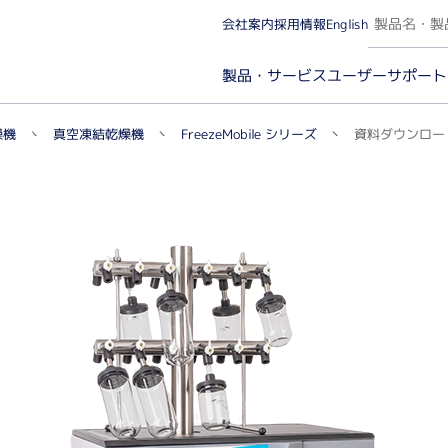
会社案内
採用情報
English
ユーザーサポート
製品・サービス
FreezeMobile シリーズ
真空凍結乾燥機
資料ダウンロー
燥機
カー名から探す（A～Z）
実験カテゴリから探
微量分光・イメージング（ケミルミ/蛍光/発光）
タンパ
微量分光・蛍光光度
分子
イメージング（ケミルミ/蛍光）・解析ソフトウェア
イム
タン
プロ