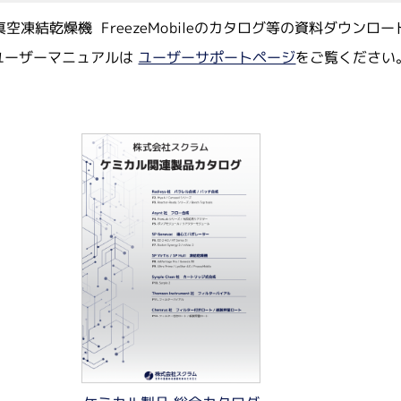
isの真空凍結乾燥機 FreezeMobileのカタログ等の資料ダウン
ビス
イムノアッセイサービス
ミクス／タンパク質実験
メタボロミクス／代謝物解析
ユーザーマニュアルは
ユーザーサポートページ
をご覧ください
Alamar Biosciences
超高感度ELISA受託解析
体
験／動物実験／その他のバイ
有機合成／ペプチド合成／化学分
プチド抗体
ナル抗体（預かり抗原）
ナル抗体
ATS Life Sciences
体作製サービス（ペプチドポリ
（旧 SP Industries 社）
外免疫）
Chemrus
Gator Bio