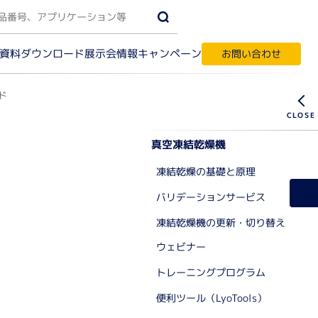
資料ダウンロード
キャンペーン
展示会情報
お問い合わせ
ド
真空凍結乾燥機
受託サービス・輸入代行
す
凍結乾燥の基礎と原理
バリデーションサービス
ク質実験機器
凍結乾燥機の更新・切り替え
ウェビナー
間相互作用解析
ノアッセイ
トレーニングプログラム
パク質結晶化
テオーム解析
便利ツール（LyoTools）