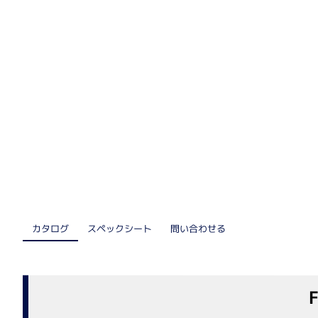
核酸抽出装置
細胞解析装置関連
自動セルカウンター
リアルタイム細胞アナライザー
リキッドハンドリング
電動ピペット
自動分注機
スペックシート
問い合わせる
カタログ
医療機器（IVD）
医療機器（IVD）