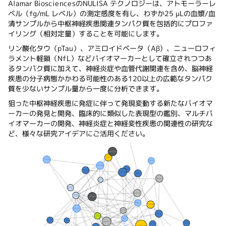
Alamar BiosciencesのNULISA テクノロジーは、アトモーラーレ
ベル（fg/mL レベル）の測定感度を有し、わずか25 μLの血漿/血
清サンプルから中枢神経疾患関連タンパク質を包括的にプロファ
イリング（相対定量）することを可能にします。
リン酸化タウ（pTau）、アミロイドベータ（Aβ）、ニューロフィ
ラメント軽鎖（NfL）などバイオマーカーとして確立されつつあ
るタンパク質に加えて、神経炎症や血管代謝関連を含め、脳神経
疾患の分子病態かかわる可能性のある120以上の広範なタンパク
質を少ないサンプル量から一度に分析できます。
狙った中枢神経疾患に発症に伴って発現変動する新たなバイオマ
ーカーの発見と開発、臨床的に類似した表現型の鑑別、マルチバ
イオマーカーの開発、神経炎症と神経変性疾患の関連性の研究な
ど、様々な研究アイデアにご活用ください。