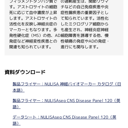
フィラメントタンパク質で
の過剰産生は、関節リウマ
す。アストロサイトの細胞
チなどの自己免疫疾患や炎
死に応じて血中濃度が上昇
症性腸疾患の重要因子とし
します。アストロサイトの
て知られています。活性化
活性化を反映し神経炎症の
したミクログリア細胞から
マーカーともなります。多
も産生され、神経炎症神経
発性硬化症（MS）の他、AD
細胞障害を誘導する他、慢
発症など神経変性疾患との
性頓痛の発症やADの発症・
関連も知られています。
進行にも関与します。
資料ダウンロード
製品フライヤー：NULISA 神経バイオマーカー カタログ（日
本語）
製品フライヤー：NULISAseq CNS Disease Panel 120（英
語）
データシート：NULISAseq CNS Disease Panel 120（英
語）