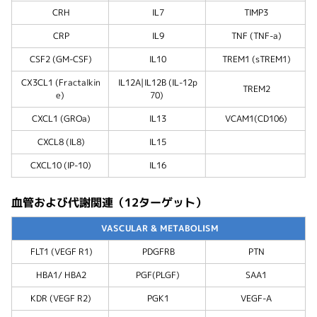
CRH
IL7
TIMP3
CRP
IL9
TNF (TNF-a)
CSF2 (GM-CSF)
IL10
TREM1 (sTREM1)
CX3CL1 (Fractalkin
IL12A|IL12B (IL-12p
TREM2
e)
70)
CXCL1 (GROa)
IL13
VCAM1(CD106)
CXCL8 (IL8)
IL15
CXCL10 (IP-10)
IL16
血管および代謝関連（12ターゲット）
VASCULAR & METABOLISM
FLT1 (VEGF R1)
PDGFRB
PTN
HBA1/ HBA2
PGF(PLGF)
SAA1
KDR (VEGF R2)
PGK1
VEGF-A