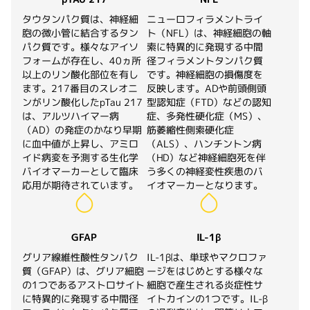
タウタンパク質は、神経細
ニューロフィラメントライ
胞の微小管に結合するタン
ト（NFL）は、神経細胞の軸
パク質です。様々なアイソ
索に特異的に発現する中間
フォームが存在し、40ヵ所
径フィラメントタンパク質
以上のリン酸化部位を有し
です。神経細胞の損傷度を
ます。217番目のスレオニ
反映します。ADや前頭側頭
ンがリン酸化したpTau 217
型認知症（FTD）などの認知
は、アルツハイマー病
症、多発性硬化症（MS）、
（AD）の発症のかなり早期
筋萎縮性側索硬化症
に血中値が上昇し、アミロ
（ALS）、ハンチントン病
イド病変を予測する生化学
（HD）など神経細胞死を伴
バイオマーカーとして臨床
う多くの神経変性疾患のバ
応用が期待されています。
イオマーカーとなります。
GFAP
IL-1β
グリア線維性酸性タンパク
IL-1βは、単球やマクロファ
質（GFAP）は、グリア細胞
ージをはじめとする様々な
の1つであるアストロサイト
細胞で産生される炎症性サ
に特異的に発現する中間径
イトカインの1つです。IL-β