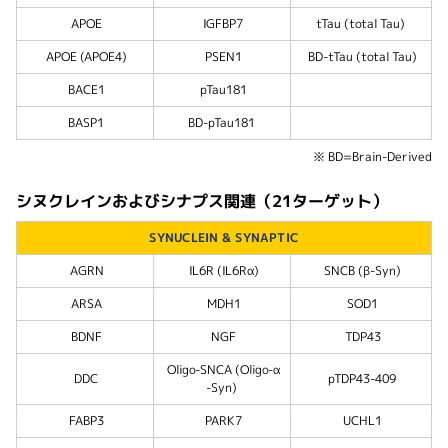
APOE
IGFBP7
tTau (total Tau)
APOE (APOE4)
PSEN1
BD-tTau (total Tau)
BACE1
pTau181
BASP1
BD-pTau181
※ BD=Brain-Derived
シヌクレインおよびシナプス関連（21ターゲット）
SYNUCLEIN & SYNAPTIC
AGRN
IL6R (IL6Rα)
SNCB (β-Syn)
ARSA
MDH1
SOD1
BDNF
NGF
TDP43
Oligo-SNCA (Oligo-α
DDC
pTDP43-409
-Syn)
FABP3
PARK7
UCHL1