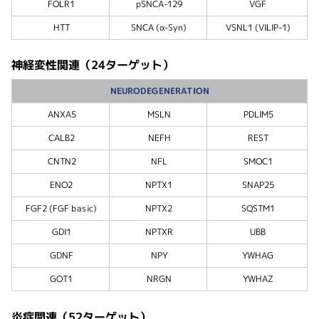
FOLR1
pSNCA-129
VGF
HTT
SNCA (α-Syn)
VSNL1 (VILIP-1)
神経変性関連（24ターゲット）
NEURODEGENERATION
ANXA5
MSLN
PDLIM5
CALB2
NEFH
REST
CNTN2
NFL
SMOC1
ENO2
NPTX1
SNAP25
FGF2 (FGF basic)
NPTX2
SQSTM1
GDI1
NPTXR
UBB
GDNF
NPY
YWHAG
GOT1
NRGN
YWHAZ
炎症関連（52ターゲット）