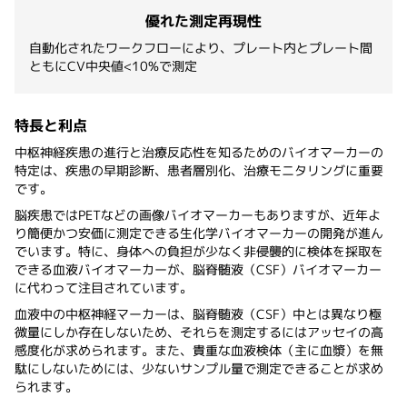
優れた測定再現性
自動化されたワークフローにより、プレート内とプレート間
ともにCV中央値<10%で測定
特長と利点
中枢神経疾患の進行と治療反応性を知るためのバイオマーカーの
特定は、疾患の早期診断、患者層別化、治療モニタリングに重要
です。
脳疾患ではPETなどの画像バイオマーカーもありますが、近年よ
り簡便かつ安価に測定できる生化学バイオマーカーの開発が進ん
でいます。特に、身体への負担が少なく非侵襲的に検体を採取を
できる血液バイオマーカーが、脳脊髄液（CSF）バイオマーカー
に代わって注目されています。
血液中の中枢神経マーカーは、脳脊髄液（CSF）中とは異なり極
微量にしか存在しないため、それらを測定するにはアッセイの高
感度化が求められます。また、貴重な血液検体（主に血漿）を無
駄にしないためには、少ないサンプル量で測定できることが求め
られます。