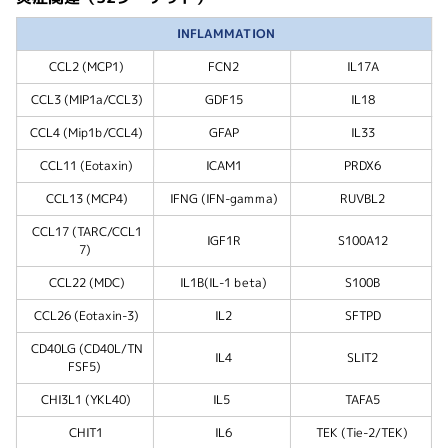
INFLAMMATION
CCL2 (MCP1)
FCN2
IL17A
CCL3 (MIP1a/CCL3)
GDF15
IL18
CCL4 (Mip1b/CCL4)
GFAP
IL33
CCL11 (Eotaxin)
ICAM1
PRDX6
CCL13 (MCP4)
IFNG (IFN-gamma)
RUVBL2
CCL17 (TARC/CCL1
IGF1R
S100A12
7)
CCL22 (MDC)
IL1B(IL-1 beta)
S100B
CCL26 (Eotaxin-3)
IL2
SFTPD
CD40LG (CD40L/TN
IL4
SLIT2
FSF5)
CHI3L1 (YKL40)
IL5
TAFA5
CHIT1
IL6
TEK (Tie-2/TEK)