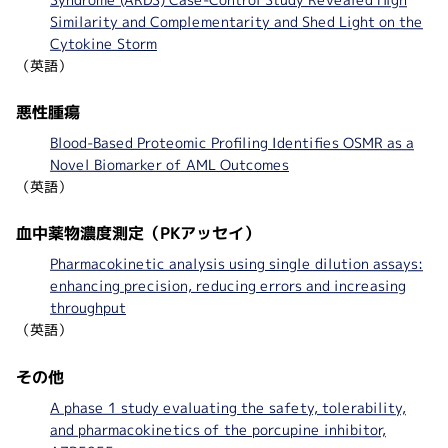
Similarity and Complementarity and Shed Light on the
Cytokine Storm
（英語）
悪性腫瘍
Blood-Based Proteomic Profiling Identifies OSMR as a
Novel Biomarker of AML Outcomes
（英語）
血中薬物濃度測定（PKアッセイ）
Pharmacokinetic analysis using single dilution assays:
enhancing precision, reducing errors and increasing
throughput
（英語）
その他
A phase 1 study evaluating the safety, tolerability,
and pharmacokinetics of the porcupine inhibitor,