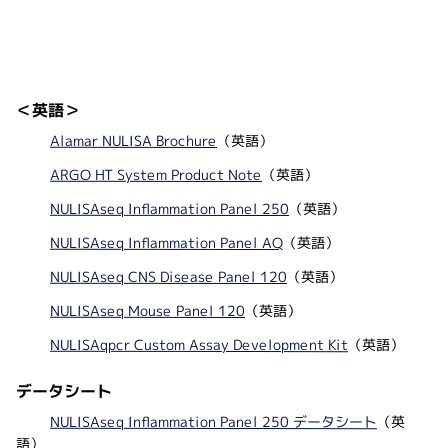
＜英語＞
Alamar NULISA Brochure
（英語）
ARGO HT System Product Note
（英語）
NULISAseq Inflammation Panel 250
（英語）
NULISAseq Inflammation Panel AQ
（英語）
NULISAseq CNS Disease Panel 120
（英語）
NULISAseq Mouse Panel 120
（英語）
NULISAqpcr Custom Assay Development Kit
（英語）
データシート
NULISAseq Inflammation Panel 250 データシート
（英
語）