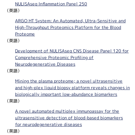
NULISAseq Inflammation Panel 250
（英語）
ARGO HT System: An Automated, Ultra-Sensitive and
High-Throughput Proteomics Platform for the Blood
Proteome
（英語）
Development of NULISAseq CNS Disease Panel 120 for
Comprehensive Proteomic Profiling of
Neurodegenerative Diseases
（英語）
Mining the plasma proteome; a novel ultrasensitive
and high-plex liquid biopsy platform reveals changes in
biologically important low-abundance biomarkers
（英語）
A novel automated multiplex immunoassay for the
ultrasensitive detection of blood-based biomarkers
for neurodegenerative diseases
（英語）