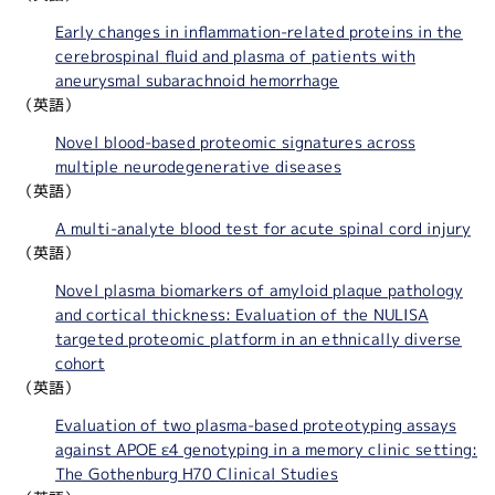
Early changes in inflammation-related proteins in the
cerebrospinal fluid and plasma of patients with
aneurysmal subarachnoid hemorrhage
（英語）
Novel blood-based proteomic signatures across
multiple neurodegenerative diseases
（英語）
A multi-analyte blood test for acute spinal cord injury
（英語）
Novel plasma biomarkers of amyloid plaque pathology
and cortical thickness: Evaluation of the NULISA
targeted proteomic platform in an ethnically diverse
cohort
（英語）
Evaluation of two plasma-based proteotyping assays
against APOE ε4 genotyping in a memory clinic setting:
The Gothenburg H70 Clinical Studies