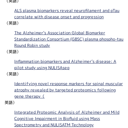
（英語）
ALS plasma biomarkers reveal neurofilament and pTau
correlate with disease onset and progression
（英語）
The Alzheimer’s Association Global Biomarker
Standardization Consortium (GBSC) plasma phospho-tau
Round Robin study
（英語）
Inflammation biomarkers and Alzheimer’s disease: A
pilot study using NULISAseq
（英語）
Identifying novel response markers for spinal muscular
atrophy revealed by targeted proteomics following
gene therapy（
英語）
Integrated Proteomic Analysis of Alzheimer and Mild
Cognitive Impairment in Biofluid using Mass
Spectrometry and NULISATM Technology