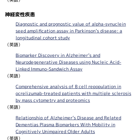
神経変性疾患
Diagnostic and prognostic value of alpha-synuclein
seed amplification assay in Parkinson’s disease: a
longitudinal cohort study
（英語）
Biomarker Discovery in Alzheimer’s and
Neurodegenerative Diseases using Nucleic Acid-
Linked Immuno-Sandwich Assay
（英語）
Comprehensive analysis of B cell repopulation in
ocrelizumab-treated patients with multiple sclerosis
by mass cytometry and proteomics
（英語）
Relationship of Alzheimer’s Disease and Related
Dementias Plasma Biomarkers With Mobility in
Cognitively Unimpaired Older Adults
（英語）