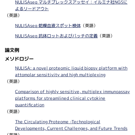
NULISAseq マルチプレックスアッセイ：イルミナ社NGSに
よるリードアウト
（英語）
NULISAseq 乾燥血液スポット検体
（英語）
NULISAseq 抗体ロットおよびバッチの定義
（英語）
論文例
メソドロジー
NULISA: a novel proteomic liquid biopsy platform with
attomolar sensitivity and high multiplexing
（英語）
Comparison of highly sensitive, multiplex immunoassay
platforms for streamlined clinical cytokine
quantification
（英語）
The Circulating Proteome -Technological
Developments, Current Challenges, and Future Trends
（英語）