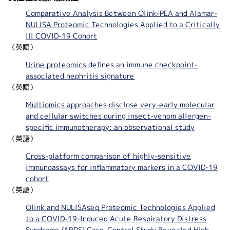
Comparative Analysis Between Olink-PEA and Alamar-
NULISA Proteomic Technologies Applied to a Critically
Ill COVID-19 Cohort
（英語）
Urine proteomics defines an immune checkpoint-
associated nephritis signature
（英語）
Multiomics approaches disclose very-early molecular
and cellular switches during insect-venom allergen-
specific immunotherapy: an observational study
（英語）
Cross-platform comparison of highly-sensitive
immunoassays for inflammatory markers in a COVID-19
cohort
（英語）
Olink and NULISAseq Proteomic Technologies Applied
to a COVID-19-Induced Acute Respiratory Distress
Syndrome (ARDS) Case-Control Study Revealed High