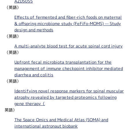
AZD5055
（英語）
Effects of fermented and fiber-rich foods on maternal
& offspring microbiome study (FeFiFo-MOMS) — Study
design and methods
（英語）
A multi-analyte blood test for acute spinal cord injury
（英語）
Upfront fecal microbiota transplantation for the
management of immune checkpoint inhibitor mediated
diarrhea and colitis
（英語）
Identifying novel response markers for spinal muscular
atrophy revealed by targeted proteomics following
gene therapy（
英語）
The Space Omics and Medical Atlas (SOMA) and
international astronaut biobank